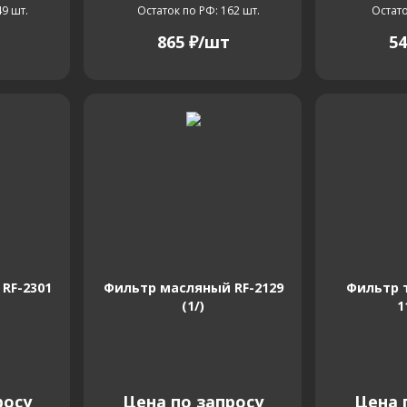
49
шт.
Остаток по РФ: 162
шт.
Остато
865
₽
/шт
54
RF-2301
Фильтр масляный RF-2129
Фильтр 
(1/)
1
росу
Цена по запросу
Цена 