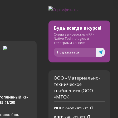
Будь всегда в курсе!
Следи за новостями RF -
Native Technologies в
телеграмм канале
Подписаться
ООО «Материально-
техническое
снабжение» (ООО
«МТС»)
топливный RF-
85 (1/20)
ИНН:
2466245835
статок: 0
шт.
КПП:
246501001