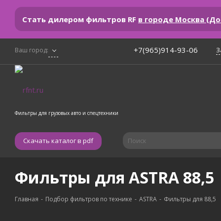
Стать дилером фильтров RF
в городе Москва (Д
+7(965)914-93-06
З
Ваш город:
Фильтры для грузовых авто и спецтехники
Скачать каталог в pdf
Фильтры для ASTRA 88,5
Главная
-
Подбор фильтров по технике
-
ASTRA
-
Фильтры для 88,5