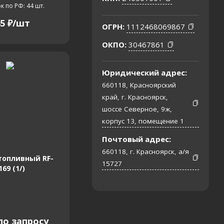
к по РФ: 44
шт.
5
₽
/шт
ОГРН:
1112468069867
ОКПО:
30467861
Юридический адрес:
660118, Красноярский
край, г. Красноярск,
шоссе Северное, 9ж,
корпус 13, помещение 1
Почтовый адрес:
660118, г. Красноярск, а/я
топливный RF-
15727
169 (1/)
по запросу