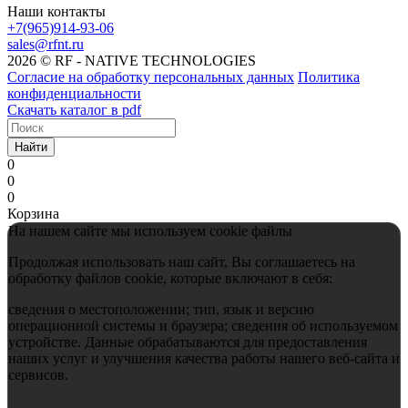
Наши контакты
+7(965)914-93-06
sales@rfnt.ru
2026 © RF - NATIVE TECHNOLOGIES
Согласие на обработку персональных данных
Политика
конфиденциальности
Скачать каталог в pdf
Найти
0
0
0
Корзина
На нашем сайте мы используем cookie файлы
Продолжая использовать наш сайт, Вы соглашаетесь на
обработку файлов cookie, которые включают в себя:
сведения о местоположении; тип, язык и версию
операционной системы и браузера; сведения об используемом
устройстве. Данные обрабатываются для предоставления
наших услуг и улучшения качества работы нашего веб-сайта и
сервисов.