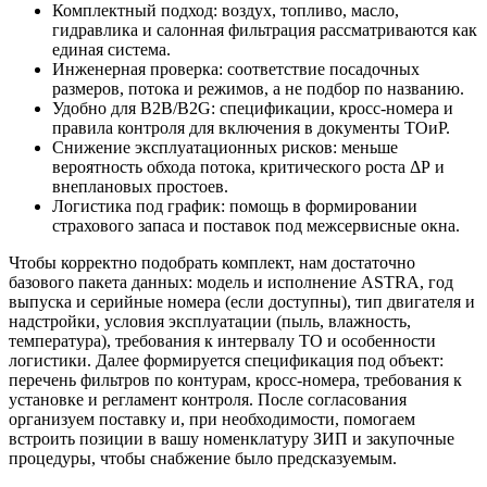
Комплектный подход: воздух, топливо, масло,
гидравлика и салонная фильтрация рассматриваются как
единая система.
Инженерная проверка: соответствие посадочных
размеров, потока и режимов, а не подбор по названию.
Удобно для B2B/В2G: спецификации, кросс-номера и
правила контроля для включения в документы ТОиР.
Снижение эксплуатационных рисков: меньше
вероятность обхода потока, критического роста ΔР и
внеплановых простоев.
Логистика под график: помощь в формировании
страхового запаса и поставок под межсервисные окна.
Чтобы корректно подобрать комплект, нам достаточно
базового пакета данных: модель и исполнение ASTRA, год
выпуска и серийные номера (если доступны), тип двигателя и
надстройки, условия эксплуатации (пыль, влажность,
температура), требования к интервалу ТО и особенности
логистики. Далее формируется спецификация под объект:
перечень фильтров по контурам, кросс-номера, требования к
установке и регламент контроля. После согласования
организуем поставку и, при необходимости, помогаем
встроить позиции в вашу номенклатуру ЗИП и закупочные
процедуры, чтобы снабжение было предсказуемым.