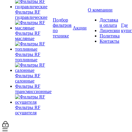
О компании
Фильтры RF
гидравлические
Подбор
Доставка
фильтров
и оплата
Где
Акции
по
Лицензии
купи
Фильтры RF
технике
Политика
масляные
Контакты
Фильтры RF
топливные
Фильтры RF
салонные
Фильтры RF
трансмиссионные
Фильтры RF
осушителя