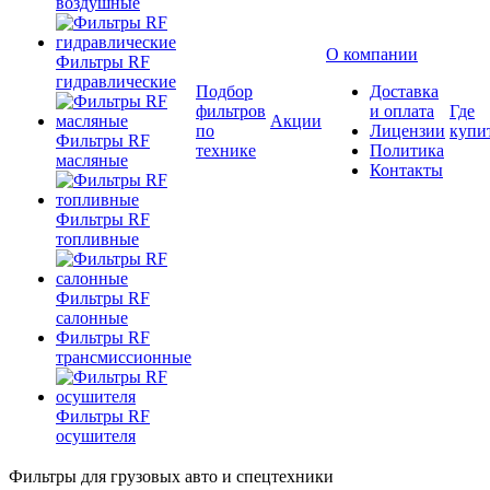
воздушные
О компании
Фильтры RF
гидравлические
Подбор
Доставка
фильтров
и оплата
Где
Акции
по
Лицензии
купи
Фильтры RF
технике
Политика
масляные
Контакты
Фильтры RF
топливные
Фильтры RF
салонные
Фильтры RF
трансмиссионные
Фильтры RF
осушителя
Фильтры для грузовых авто и спецтехники