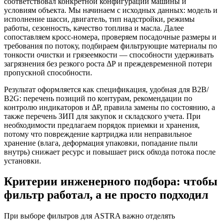
соответствовал конкретной конфигурации машины и
условиям объекта. Мы начинаем с исходных данных: модель и
исполнение шасси, двигатель, тип надстройки, режимы
работы, сезонность, качество топлива и масла. Далее
сопоставляем кросс-номера, проверяем посадочные размеры и
требования по потоку, подбираем фильтрующие материалы по
тонкости очистки и грязеемкости — способности удерживать
загрязнения без резкого роста ΔР и преждевременной потери
пропускной способности.
Результат оформляется как спецификация, удобная для B2B/
В2G: перечень позиций по контурам, рекомендации по
контролю индикаторов и ΔР, правила замены по состоянию, а
также перечень ЗИП для закупок и складского учета. При
необходимости предлагаем порядок приемки и хранения,
потому что повреждение картриджа или неправильное
хранение (влага, деформация упаковки, попадание пыли
внутрь) снижает ресурс и повышает риск обхода потока после
установки.
Критерии инженерного подбора: чтобы
фильтр работал, а не просто подходил
При выборе фильтров для ASTRA важно отделять