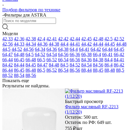
-
Подбор фильтров по технике
-
Фильтры для ASTRA
Модели
42,33
42,36
42,38
42,4
42,41
42,42
42,44
42,45
42,48
42,5
42,52
42,56
44,33
44,34
44,36
44,38
44,4
44,41
44,42
44,44
44,45
44,48
44,5
44,52
44,56
64,34
64,36
64,38
64,4
64,41
64,42
64,44
64,45
64,47
64,48
64,5
64,52
64,54
64,56
66,36
66,38
66,4
66,41
66,42
66,44
66,45
66,48
66,5
66,52
66,54
66,56
84,36
84,38
84,4
84,41
84,42
84,44
84,45
84,47
84,48
84,5
84,52
84,54
84,56
86,4
86,42
86,44
86,45
86,48
86,5
86,52
86,54
86,56
88,44
88,45
88,48
88,5
88,52
88,54
88,56
Показать еще
Результаты не найдены.
Быстрый просмотр
Фильтр масляный RF-2213
(1/12/20)
Остаток: 500
шт.
Остаток по РФ: 649
шт.
755
₽
/шт