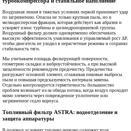
турбокомпрессора и стабильное наполнение
Воздушная линия в тяжелых условиях первой принимает удар
по загрязнению. Опасна не только крупная пыль, но и
мелкодисперсная фракция, которая действует как абразив и
ускоряет износ турбины и цилиндропоршневой группы.
Воздушный фильтр должен одновременно обеспечивать
высокую эффективность улавливания и управляемый рост ΔР,
чтобы двигатель не уходил в нерасчетные режимы и сохранял
стабильность тяги.
Мы учитываем площадь фильтрующей поверхности,
геометрию складки и виброустойчивость, а при высокой
запыленности рекомендуем предочистку. Предочистка
разгружает основной элемент, сглаживая пиковые выбросы
пыли и повышая предсказуемость интервала замены.
Отдельно контролируется герметичность: большинство
проблем возникает из-за обхода потока, когда воздух проходит
мимо элемента через поврежденное уплотнение или
загрязненное седло корпуса.
Топливный фильтр ASTRA: водоотделение и
защита аппаратуры
В полевых условиях топливо нередко содержит воду