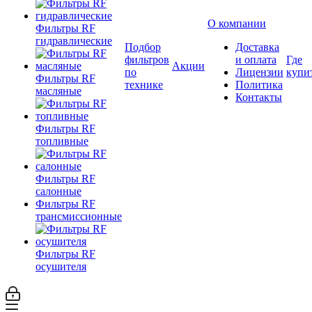
О компании
Фильтры RF
гидравлические
Подбор
Доставка
фильтров
и оплата
Где
Акции
по
Лицензии
купи
Фильтры RF
технике
Политика
масляные
Контакты
Фильтры RF
топливные
Фильтры RF
салонные
Фильтры RF
трансмиссионные
Фильтры RF
осушителя