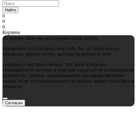
Найти
0
0
0
Корзина
На нашем сайте мы используем cookie файлы
Продолжая использовать наш сайт, Вы соглашаетесь на
обработку файлов cookie, которые включают в себя:
сведения о местоположении; тип, язык и версию
операционной системы и браузера; сведения об используемом
устройстве. Данные обрабатываются для предоставления
наших услуг и улучшения качества работы нашего веб-сайта и
сервисов.
Согласен