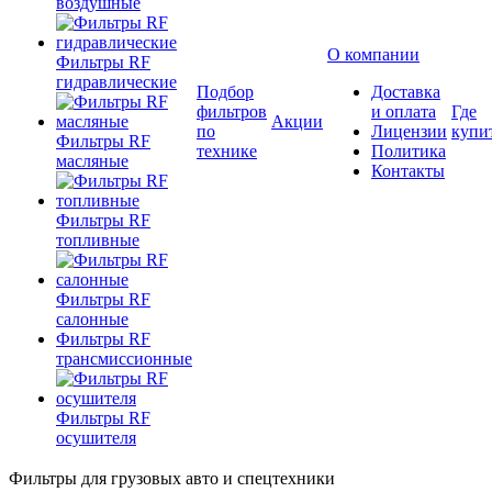
воздушные
О компании
Фильтры RF
гидравлические
Подбор
Доставка
фильтров
и оплата
Где
Акции
по
Лицензии
купи
Фильтры RF
технике
Политика
масляные
Контакты
Фильтры RF
топливные
Фильтры RF
салонные
Фильтры RF
трансмиссионные
Фильтры RF
осушителя
Фильтры для грузовых авто и спецтехники