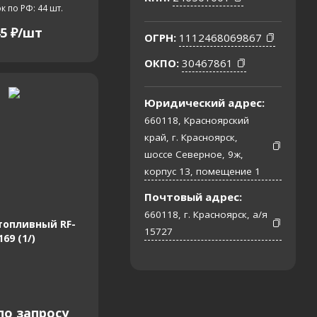
к по РФ: 44
шт.
5
₽
/шт
ОГРН:
1112468069867
ОКПО:
30467861
Юридический адрес:
660118, Красноярский
край, г. Красноярск,
шоссе Северное, 9ж,
корпус 13, помещение 1
Почтовый адрес:
660118, г. Красноярск, а/я
топливный RF-
15727
169 (1/)
по запросу