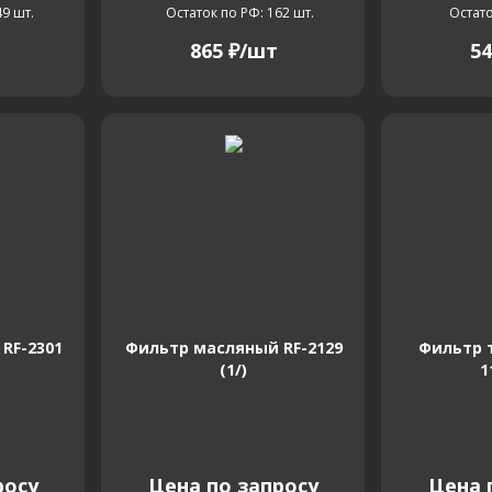
49
шт.
Остаток по РФ: 162
шт.
Остато
865
₽
/шт
54
RF-2301
Фильтр масляный RF-2129
Фильтр 
(1/)
1
росу
Цена по запросу
Цена 