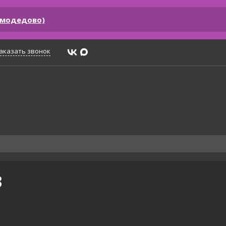
омодедово)
аказать звонок
3