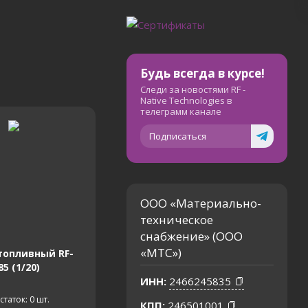
Будь всегда в курсе!
Следи за новостями RF -
Native Technologies в
телеграмм канале
Подписаться
ООО «Материально-
техническое
снабжение» (ООО
«МТС»)
топливный RF-
85 (1/20)
ИНН:
2466245835
статок: 0
шт.
КПП:
246501001