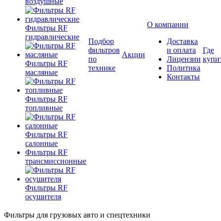
воздушные
О компании
Фильтры RF
гидравлические
Подбор
Доставка
фильтров
и оплата
Где
Акции
по
Лицензии
купи
Фильтры RF
технике
Политика
масляные
Контакты
Фильтры RF
топливные
Фильтры RF
салонные
Фильтры RF
трансмиссионные
Фильтры RF
осушителя
Фильтры для грузовых авто и спецтехники