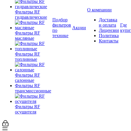
О компании
Фильтры RF
гидравлические
Подбор
Доставка
фильтров
и оплата
Где
Акции
по
Лицензии
купи
Фильтры RF
технике
Политика
масляные
Контакты
Фильтры RF
топливные
Фильтры RF
салонные
Фильтры RF
трансмиссионные
Фильтры RF
осушителя