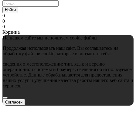
Найти
0
0
0
Корзина
На нашем сайте мы используем cookie файлы
Продолжая использовать наш сайт, Вы соглашаетесь на
обработку файлов cookie, которые включают в себя:
сведения о местоположении; тип, язык и версию
операционной системы и браузера; сведения об используемом
устройстве. Данные обрабатываются для предоставления
наших услуг и улучшения качества работы нашего веб-сайта и
сервисов.
Согласен