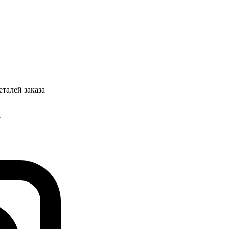
талей заказа
е