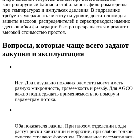
контролируемый байпас и стабильность фильтроматериала
при температурах и импульсах давления. В гидравлике
требуется удерживать чистоту на уровне, достаточном для
защиты насосов, распределителей и сервоприводов: именно
здесь ошибки фильтрации быстро превращаются в ремонт с
высокой стоимостью простоя.
Вопросы, которые чаще всего задают
закупки и эксплуатация
Можно ли ориентироваться только на внешний вид
фильтра?
Нет. Два визуально похожих элемента могут иметь
разную микронность, грязеемкость и резьбу. Для AGCO
важно подтверждать применяемость по номеру и
параметрам потока.
Что важнее в топливном фильтре: тонкость или
отделение воды?
Оба показателя важны. При плохом отделении воды
растут риски кавитации и коррозии, при слабой тонкой
очистке страдают форсунки. Правильнее рассматривать