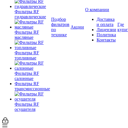
О компании
Фильтры RF
гидравлические
Подбор
Доставка
фильтров
и оплата
Где
Акции
по
Лицензии
купи
Фильтры RF
технике
Политика
масляные
Контакты
Фильтры RF
топливные
Фильтры RF
салонные
Фильтры RF
трансмиссионные
Фильтры RF
осушителя