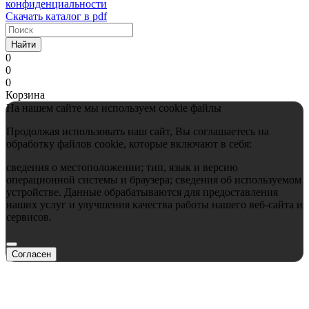
конфиденциальности
Скачать каталог в pdf
Найти
0
0
0
Корзина
На нашем сайте мы используем cookie файлы
Продолжая использовать наш сайт, Вы соглашаетесь на
обработку файлов cookie, которые включают в себя:
сведения о местоположении; тип, язык и версию
операционной системы и браузера; сведения об используемом
устройстве. Данные обрабатываются для предоставления
наших услуг и улучшения качества работы нашего веб-сайта и
сервисов.
Согласен