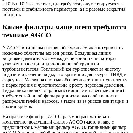
в B2B и B2G сегментах, где требуется документируемость
поставок и стабильность параметров, а не разовые закрытия
позиции.
Какие фильтры чаще всего требуются
технике AGCO
У AGCO в типовом составе обслуживаемых контуров есть
несколько обязательных зон риска. Воздушная линия
защищает двигатель от мелкодисперсной пыли, которая
ускоряет износ цилиндро-поршневой группы и
турбонагнетателя. Топливный контур отвечает за чистоту
подачи и отделение воды, что критично для ресурса ТНВД и
форсунок. Масляная система обеспечивает защитную пленку
в парах трения и чувствительна к росту перепада давления.
Гидравлика (включая трансмиссионные и навесные линии)
требует устойчивой фильтрации из-за высокой точности
распределителей и насосов, а также из-за рисков кавитации и
эрозии кромок.
На практике фильтры AGCO разумно рассматривать
комплектно: воздушный фильтр AGCO (часто в паре с
предочисткой), масляный фильтр AGCO, топливный фильтр
AGCO (ступень грубой очистки с сепарацией воды и ступень