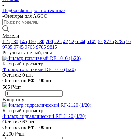
-
Подбор фильтров по технике
-
Фильтры для AGCO
Модели
115
130
145
160
180
200
225
42
52
6144
6145
62
8775
8785
95
9735
9745
9765
9785
9815
Результаты не найдены.
Быстрый просмотр
Фильтр топливный RF-1016 (1/20)
Остаток: 0
шт.
Остаток по РФ: 190
шт.
505
₽
/шт
-
+
В корзину
Быстрый просмотр
Фильтр гидравлический RF-2120 (1/20)
Остаток: 67
шт.
Остаток по РФ: 100
шт.
2 290
₽
/шт