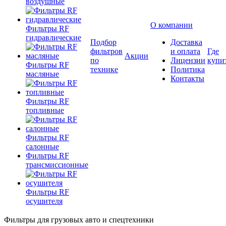
воздушные
О компании
Фильтры RF
гидравлические
Подбор
Доставка
фильтров
и оплата
Где
Акции
по
Лицензии
купи
Фильтры RF
технике
Политика
масляные
Контакты
Фильтры RF
топливные
Фильтры RF
салонные
Фильтры RF
трансмиссионные
Фильтры RF
осушителя
Фильтры для грузовых авто и спецтехники