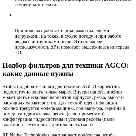
ступени комплексно.
Когда стоит усиливать воздушную фильтрацию
предочисткой?
При полевых работах с пиковыми пылевыми
нагрузками, на токах, в сухую погоду и при работе
рядом с источниками пыли. Это повышает
предсказуемость ΔP и помогает выдерживать интервал
ТО.
Подбор фильтров для техники AGCO:
какие данные нужны
Чтобы подобрать фильтр для техники AGCO корректно,
недостаточно знать только марку. Внутри одной линейки
может быть несколько вариантов корпусов, резьб, высот и
расходных характеристик. Для точной идентификации
обычно требуется модель машины, год выпуска, серийный
номер, тип двигателя/агрегата (если применимо),
конфигурация гидросистемы и условия работы (пыль,
влажность, сезонность, длительность смен).
RF Native Technologies выстраивает подбор так, чтобы