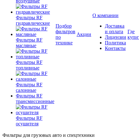
воздушные
О компании
Фильтры RF
гидравлические
Подбор
Доставка
фильтров
и оплата
Где
Акции
по
Лицензии
купи
Фильтры RF
технике
Политика
масляные
Контакты
Фильтры RF
топливные
Фильтры RF
салонные
Фильтры RF
трансмиссионные
Фильтры RF
осушителя
Фильтры для грузовых авто и спецтехники