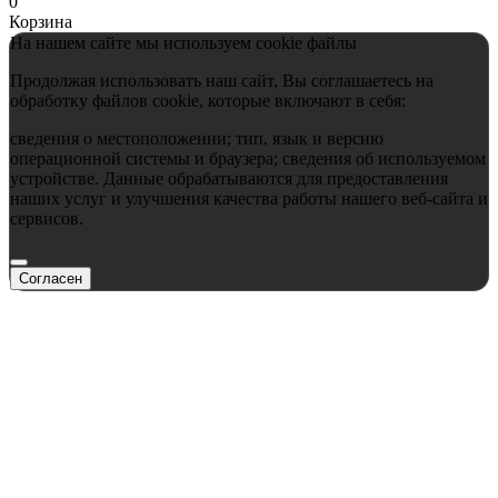
0
Корзина
На нашем сайте мы используем cookie файлы
Продолжая использовать наш сайт, Вы соглашаетесь на
обработку файлов cookie, которые включают в себя:
сведения о местоположении; тип, язык и версию
операционной системы и браузера; сведения об используемом
устройстве. Данные обрабатываются для предоставления
наших услуг и улучшения качества работы нашего веб-сайта и
сервисов.
Согласен