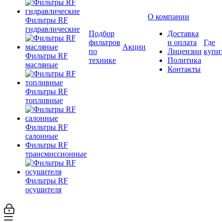
О компании
Фильтры RF
гидравлические
Подбор
Доставка
фильтров
и оплата
Где
Акции
по
Лицензии
купи
Фильтры RF
технике
Политика
масляные
Контакты
Фильтры RF
топливные
Фильтры RF
салонные
Фильтры RF
трансмиссионные
Фильтры RF
осушителя