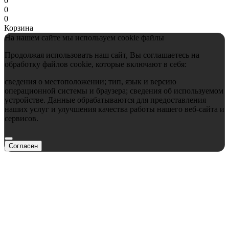
0
0
0
Корзина
На нашем сайте мы используем cookie файлы
Продолжая использовать наш сайт, Вы соглашаетесь на
обработку файлов cookie, которые включают в себя:
сведения о местоположении; тип, язык и версию
операционной системы и браузера; сведения об используемом
устройстве. Данные обрабатываются для предоставления
наших услуг и улучшения качества работы нашего веб-сайта и
сервисов.
Согласен