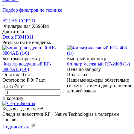
-
Подбор фильтров по технике
-
ATLAS COPCO
-
Фильтры для XS96Dd
Двигатели
Deutz F3M1011
Результаты не найдены.
Быстрый просмотр
Быстрый просмотр
Фильтр воздушный RF-
Фильтр масляный RF-2408 (1/)
3804AB (1/6)
Цена по запросу
Остаток: 0
шт.
Под заказ
Остаток по РФ: 7
шт.
Наши менеджеры обязательно
свяжутся с вами для уточнения
3 385
₽
/шт
деталей заказа
-
+
В корзину
Будь всегда в курсе!
Следи за новостями RF - Native Technologies в телеграмм
канале
Подписаться