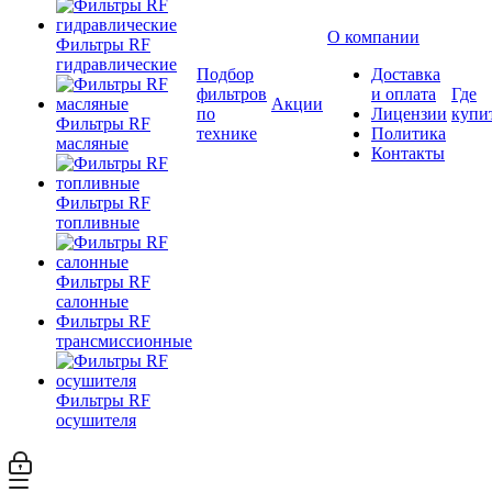
О компании
Фильтры RF
гидравлические
Подбор
Доставка
фильтров
и оплата
Где
Акции
по
Лицензии
купи
Фильтры RF
технике
Политика
масляные
Контакты
Фильтры RF
топливные
Фильтры RF
салонные
Фильтры RF
трансмиссионные
Фильтры RF
осушителя