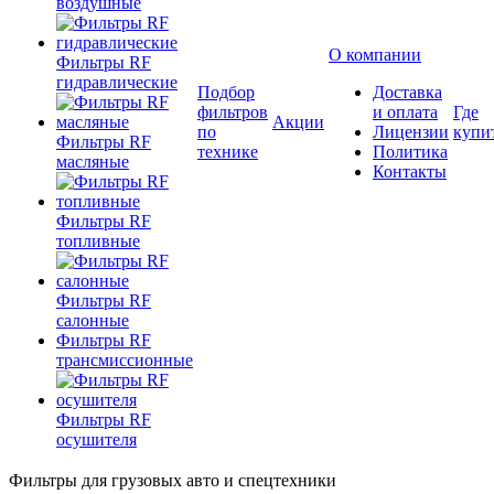
воздушные
О компании
Фильтры RF
гидравлические
Подбор
Доставка
фильтров
и оплата
Где
Акции
по
Лицензии
купи
Фильтры RF
технике
Политика
масляные
Контакты
Фильтры RF
топливные
Фильтры RF
салонные
Фильтры RF
трансмиссионные
Фильтры RF
осушителя
Фильтры для грузовых авто и спецтехники