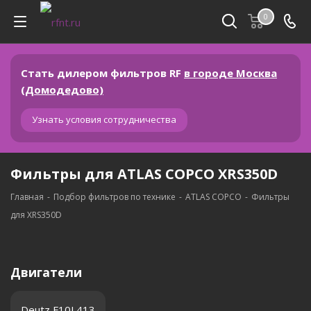
0
Стать дилером фильтров RF
в городе Москва
(Домодедово)
Узнать условия сотрудничества
Фильтры для ATLAS COPCO XRS350D
Главная
-
Подбор фильтров по технике
-
ATLAS COPCO
-
Фильтры
для XRS350D
Двигатели
Deutz F10L413