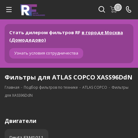
0
Стать дилером фильтров RF
в городе Москва
(Домодедово)
Узнать условия сотрудничества
Фильтры для ATLAS COPCO XASS96DdN
Главная
-
Подбор фильтров по технике
-
ATLAS COPCO
-
Фильтры
для XASS96DdN
Двигатели
Deutz F3M1011