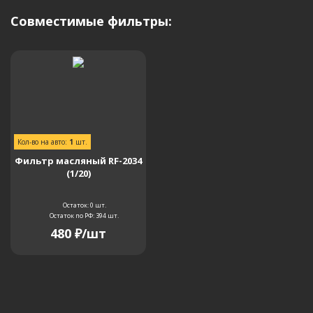
Совместимые фильтры:
Кол-во на авто:
1
шт.
Фильтр масляный RF-2034
(1/20)
Остаток: 0
шт.
Остаток по РФ: 394
шт.
480
₽
/шт