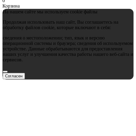
0
Корзина
На нашем сайте мы используем cookie файлы
Продолжая использовать наш сайт, Вы соглашаетесь на
обработку файлов cookie, которые включают в себя:
сведения о местоположении; тип, язык и версию
операционной системы и браузера; сведения об используемом
устройстве. Данные обрабатываются для предоставления
наших услуг и улучшения качества работы нашего веб-сайта и
сервисов.
Согласен