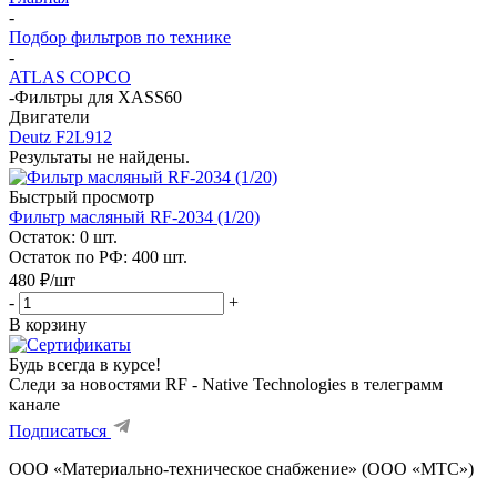
-
Подбор фильтров по технике
-
ATLAS COPCO
-
Фильтры для XASS60
Двигатели
Deutz F2L912
Результаты не найдены.
Быстрый просмотр
Фильтр масляный RF-2034 (1/20)
Остаток: 0
шт.
Остаток по РФ: 400
шт.
480
₽
/шт
-
+
В корзину
Будь всегда в курсе!
Следи за новостями RF - Native Technologies в телеграмм
канале
Подписаться
ООО «Материально-техническое снабжение» (ООО «МТС»)