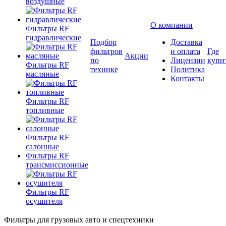
воздушные
О компании
Фильтры RF
гидравлические
Подбор
Доставка
фильтров
и оплата
Где
Акции
по
Лицензии
купи
Фильтры RF
технике
Политика
масляные
Контакты
Фильтры RF
топливные
Фильтры RF
салонные
Фильтры RF
трансмиссионные
Фильтры RF
осушителя
Фильтры для грузовых авто и спецтехники