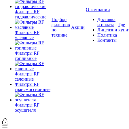
О компании
Фильтры RF
гидравлические
Подбор
Доставка
фильтров
и оплата
Где
Акции
по
Лицензии
купи
Фильтры RF
технике
Политика
масляные
Контакты
Фильтры RF
топливные
Фильтры RF
салонные
Фильтры RF
трансмиссионные
Фильтры RF
осушителя