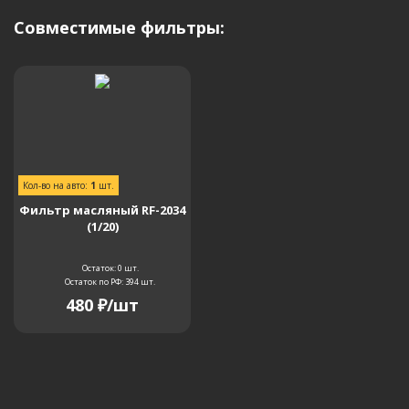
Совместимые фильтры:
Кол-во на авто:
1
шт.
Фильтр масляный RF-2034
(1/20)
Остаток: 0
шт.
Остаток по РФ: 394
шт.
480
₽
/шт