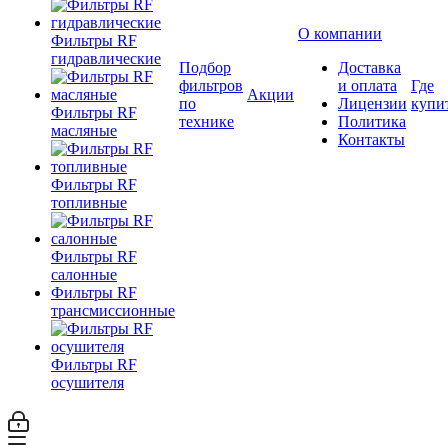
О компании
Фильтры RF
гидравлические
Подбор
Доставка
фильтров
и оплата
Где
Акции
по
Лицензии
купи
Фильтры RF
технике
Политика
масляные
Контакты
Фильтры RF
топливные
Фильтры RF
салонные
Фильтры RF
трансмиссионные
Фильтры RF
осушителя