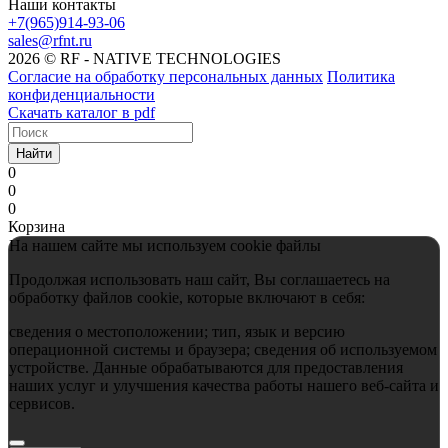
Наши контакты
+7(965)914-93-06
sales@rfnt.ru
2026 © RF - NATIVE TECHNOLOGIES
Согласие на обработку персональных данных
Политика
конфиденциальности
Скачать каталог в pdf
Найти
0
0
0
Корзина
На нашем сайте мы используем cookie файлы
Продолжая использовать наш сайт, Вы соглашаетесь на
обработку файлов cookie, которые включают в себя:
сведения о местоположении; тип, язык и версию
операционной системы и браузера; сведения об используемом
устройстве. Данные обрабатываются для предоставления
наших услуг и улучшения качества работы нашего веб-сайта и
сервисов.