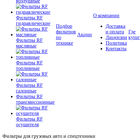
воздушные
О компании
Фильтры RF
гидравлические
Подбор
Доставка
фильтров
и оплата
Где
Акции
по
Лицензии
купи
Фильтры RF
технике
Политика
масляные
Контакты
Фильтры RF
топливные
Фильтры RF
салонные
Фильтры RF
трансмиссионные
Фильтры RF
осушителя
Фильтры для грузовых авто и спецтехники