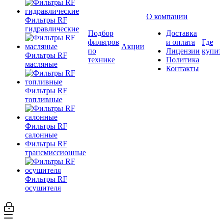
О компании
Фильтры RF
гидравлические
Подбор
Доставка
фильтров
и оплата
Где
Акции
по
Лицензии
купи
Фильтры RF
технике
Политика
масляные
Контакты
Фильтры RF
топливные
Фильтры RF
салонные
Фильтры RF
трансмиссионные
Фильтры RF
осушителя