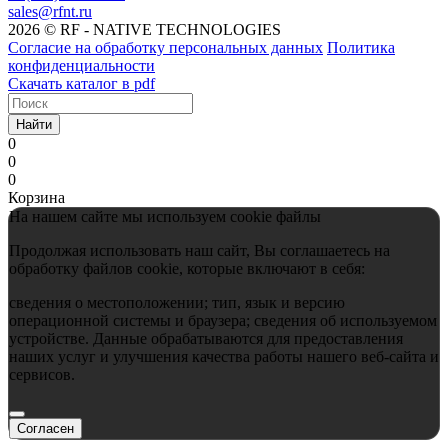
sales@rfnt.ru
2026 © RF - NATIVE TECHNOLOGIES
Согласие на обработку персональных данных
Политика
конфиденциальности
Скачать каталог в pdf
Найти
0
0
0
Корзина
На нашем сайте мы используем cookie файлы
Продолжая использовать наш сайт, Вы соглашаетесь на
обработку файлов cookie, которые включают в себя:
сведения о местоположении; тип, язык и версию
операционной системы и браузера; сведения об используемом
устройстве. Данные обрабатываются для предоставления
наших услуг и улучшения качества работы нашего веб-сайта и
сервисов.
Согласен