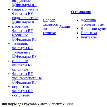
воздушные
О компании
Фильтры RF
гидравлические
Подбор
Доставка
фильтров
и оплата
Где
Акции
по
Лицензии
купи
Фильтры RF
технике
Политика
масляные
Контакты
Фильтры RF
топливные
Фильтры RF
салонные
Фильтры RF
трансмиссионные
Фильтры RF
осушителя
Фильтры для грузовых авто и спецтехники