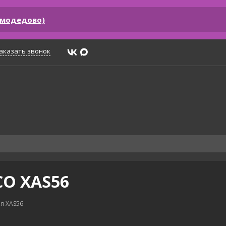
омодедово)
аказать звонок
CO XAS56
я XAS56