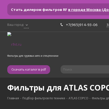
Стать дилером фильтров RF
в городе Москва (Д
+7(965)914-93-06
З
Ваш город:
Фильтры для грузовых авто и спецтехники
Скачать каталог в pdf
Фильтры для ATLAS COP
Главная
-
Подбор фильтров по технике
-
ATLAS COPCO
-
Фильтры дл