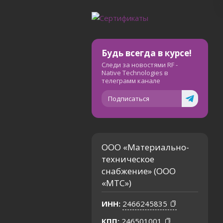
Будь всегда в курсе!
Следи за новостями RF -
Native Technologies в
телеграмм канале
Подписаться
ООО «Материально-
техническое
снабжение» (ООО
«МТС»)
ИНН:
2466245835
КПП:
246501001