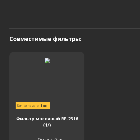
Совместимые фильтры:
Кол-во на авто:
1
шт.
Фильтр масляный RF-2316
(1/)
Остаток: 0
шт.