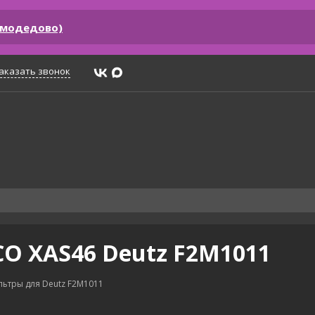
омодедово)
аказать звонок
O XAS46 Deutz F2M1011
ьтры для Deutz F2M1011