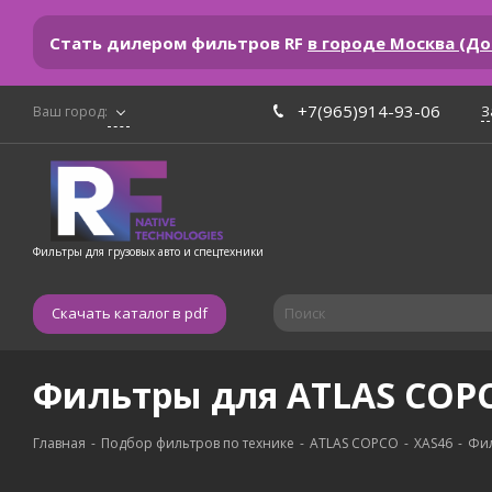
Стать дилером фильтров RF
в городе Москва (Д
+7(965)914-93-06
З
Ваш город:
Фильтры для грузовых авто и спецтехники
Скачать каталог в pdf
Фильтры для ATLAS COPC
Главная
-
Подбор фильтров по технике
-
ATLAS COPCO
-
XAS46
-
Фил