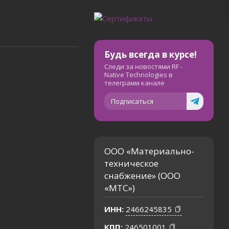
Будь всегда в курсе!
Следи за новостями RF -
Native Technologies в
телеграмм канале
Подписаться
ООО «Материально-
техническое
снабжение» (ООО
«МТС»)
ИНН:
2466245835
КПП:
246501001