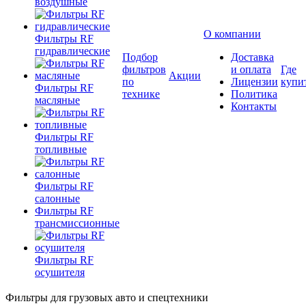
воздушные
О компании
Фильтры RF
гидравлические
Подбор
Доставка
фильтров
и оплата
Где
Акции
по
Лицензии
купи
Фильтры RF
технике
Политика
масляные
Контакты
Фильтры RF
топливные
Фильтры RF
салонные
Фильтры RF
трансмиссионные
Фильтры RF
осушителя
Фильтры для грузовых авто и спецтехники