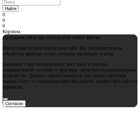
Найти
0
0
0
Корзина
На нашем сайте мы используем cookie файлы
Продолжая использовать наш сайт, Вы соглашаетесь на
обработку файлов cookie, которые включают в себя:
сведения о местоположении; тип, язык и версию
операционной системы и браузера; сведения об используемом
устройстве. Данные обрабатываются для предоставления
наших услуг и улучшения качества работы нашего веб-сайта и
сервисов.
Согласен