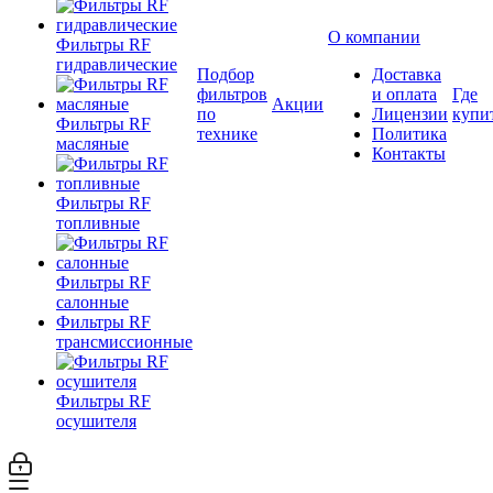
О компании
Фильтры RF
гидравлические
Подбор
Доставка
фильтров
и оплата
Где
Акции
по
Лицензии
купи
Фильтры RF
технике
Политика
масляные
Контакты
Фильтры RF
топливные
Фильтры RF
салонные
Фильтры RF
трансмиссионные
Фильтры RF
осушителя