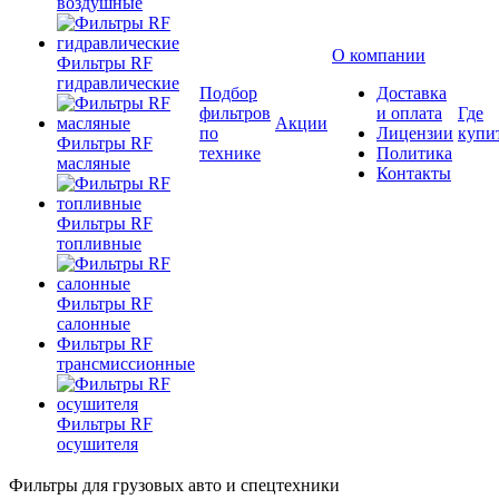
воздушные
О компании
Фильтры RF
гидравлические
Подбор
Доставка
фильтров
и оплата
Где
Акции
по
Лицензии
купи
Фильтры RF
технике
Политика
масляные
Контакты
Фильтры RF
топливные
Фильтры RF
салонные
Фильтры RF
трансмиссионные
Фильтры RF
осушителя
Фильтры для грузовых авто и спецтехники