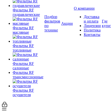
О компании
Фильтры RF
гидравлические
Подбор
Доставка
фильтров
и оплата
Где
Акции
по
Лицензии
купи
Фильтры RF
технике
Политика
масляные
Контакты
Фильтры RF
топливные
Фильтры RF
салонные
Фильтры RF
трансмиссионные
Фильтры RF
осушителя