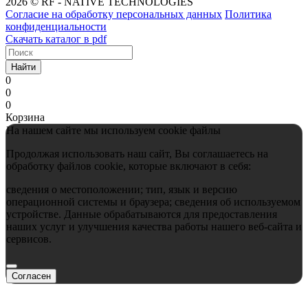
2026 © RF - NATIVE TECHNOLOGIES
Согласие на обработку персональных данных
Политика
конфиденциальности
Скачать каталог в pdf
Найти
0
0
0
Корзина
На нашем сайте мы используем cookie файлы
Продолжая использовать наш сайт, Вы соглашаетесь на
обработку файлов cookie, которые включают в себя:
сведения о местоположении; тип, язык и версию
операционной системы и браузера; сведения об используемом
устройстве. Данные обрабатываются для предоставления
наших услуг и улучшения качества работы нашего веб-сайта и
сервисов.
Согласен