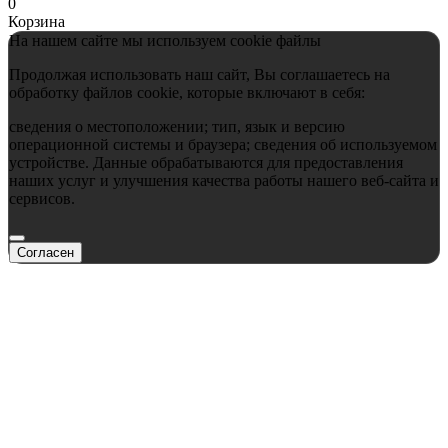
0
Корзина
На нашем сайте мы используем cookie файлы
Продолжая использовать наш сайт, Вы соглашаетесь на
обработку файлов cookie, которые включают в себя:
сведения о местоположении; тип, язык и версию
операционной системы и браузера; сведения об используемом
устройстве. Данные обрабатываются для предоставления
наших услуг и улучшения качества работы нашего веб-сайта и
сервисов.
Согласен