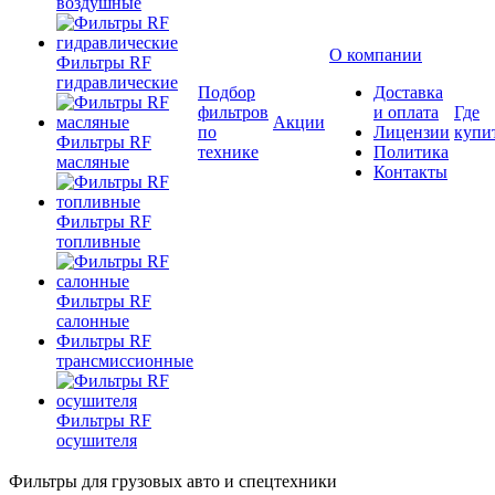
воздушные
О компании
Фильтры RF
гидравлические
Подбор
Доставка
фильтров
и оплата
Где
Акции
по
Лицензии
купи
Фильтры RF
технике
Политика
масляные
Контакты
Фильтры RF
топливные
Фильтры RF
салонные
Фильтры RF
трансмиссионные
Фильтры RF
осушителя
Фильтры для грузовых авто и спецтехники