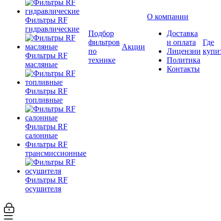
О компании
Фильтры RF
гидравлические
Подбор
Доставка
фильтров
и оплата
Где
Акции
по
Лицензии
купи
Фильтры RF
технике
Политика
масляные
Контакты
Фильтры RF
топливные
Фильтры RF
салонные
Фильтры RF
трансмиссионные
Фильтры RF
осушителя