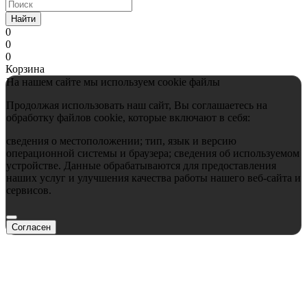
Найти
0
0
0
Корзина
На нашем сайте мы используем cookie файлы
Продолжая использовать наш сайт, Вы соглашаетесь на
обработку файлов cookie, которые включают в себя:
сведения о местоположении; тип, язык и версию
операционной системы и браузера; сведения об используемом
устройстве. Данные обрабатываются для предоставления
наших услуг и улучшения качества работы нашего веб-сайта и
сервисов.
Согласен