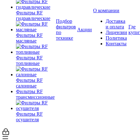
О компании
Фильтры RF
гидравлические
Подбор
Доставка
фильтров
и оплата
Где
Акции
по
Лицензии
купи
Фильтры RF
технике
Политика
масляные
Контакты
Фильтры RF
топливные
Фильтры RF
салонные
Фильтры RF
трансмиссионные
Фильтры RF
осушителя