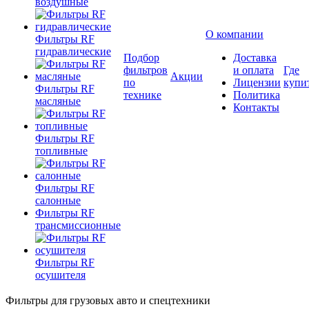
воздушные
О компании
Фильтры RF
гидравлические
Подбор
Доставка
фильтров
и оплата
Где
Акции
по
Лицензии
купи
Фильтры RF
технике
Политика
масляные
Контакты
Фильтры RF
топливные
Фильтры RF
салонные
Фильтры RF
трансмиссионные
Фильтры RF
осушителя
Фильтры для грузовых авто и спецтехники