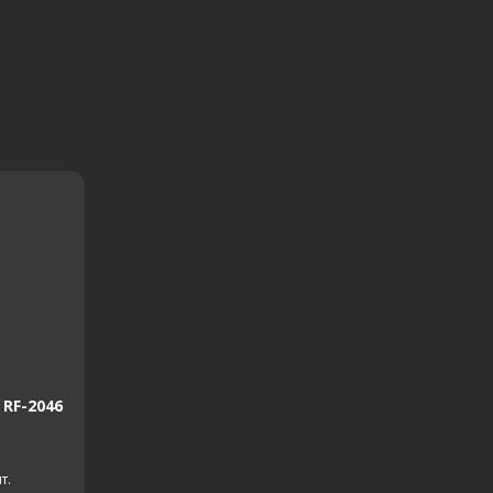
RF-2046
т.