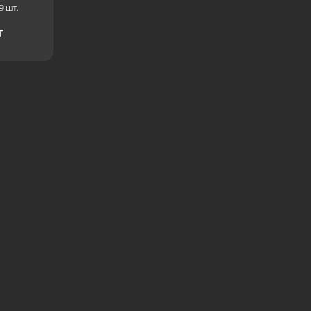
9
шт.
т