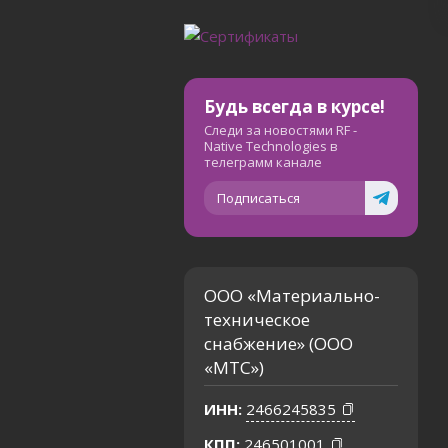
Будь всегда в курсе!
Следи за новостями RF -
Native Technologies в
телеграмм канале
Подписаться
ООО «Материально-
техническое
снабжение» (ООО
«МТС»)
ИНН:
2466245835
КПП:
246501001