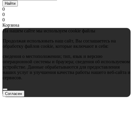
Найти
0
0
0
Корзина
На нашем сайте мы используем cookie файлы
Продолжая использовать наш сайт, Вы соглашаетесь на
обработку файлов cookie, которые включают в себя:
сведения о местоположении; тип, язык и версию
операционной системы и браузера; сведения об используемом
устройстве. Данные обрабатываются для предоставления
наших услуг и улучшения качества работы нашего веб-сайта и
сервисов.
Согласен