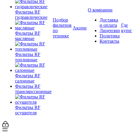
О компании
Фильтры RF
гидравлические
Подбор
Доставка
фильтров
и оплата
Где
Акции
по
Лицензии
купи
Фильтры RF
технике
Политика
масляные
Контакты
Фильтры RF
топливные
Фильтры RF
салонные
Фильтры RF
трансмиссионные
Фильтры RF
осушителя