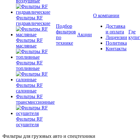
воздушные
О компании
Фильтры RF
гидравлические
Подбор
Доставка
фильтров
и оплата
Где
Акции
по
Лицензии
купи
Фильтры RF
технике
Политика
масляные
Контакты
Фильтры RF
топливные
Фильтры RF
салонные
Фильтры RF
трансмиссионные
Фильтры RF
осушителя
Фильтры для грузовых авто и спецтехники