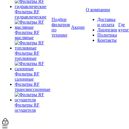
О компании
Фильтры RF
гидравлические
Подбор
Доставка
фильтров
и оплата
Где
Акции
по
Лицензии
купи
Фильтры RF
технике
Политика
масляные
Контакты
Фильтры RF
топливные
Фильтры RF
салонные
Фильтры RF
трансмиссионные
Фильтры RF
осушителя