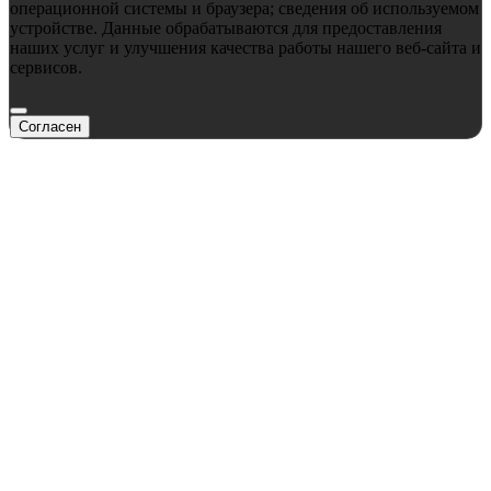
операционной системы и браузера; сведения об используемом
устройстве. Данные обрабатываются для предоставления
наших услуг и улучшения качества работы нашего веб-сайта и
сервисов.
Согласен