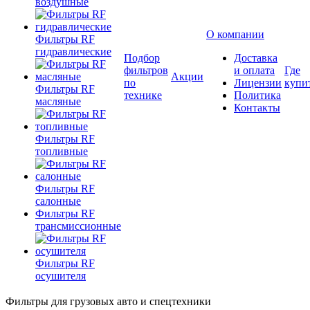
воздушные
О компании
Фильтры RF
гидравлические
Подбор
Доставка
фильтров
и оплата
Где
Акции
по
Лицензии
купи
Фильтры RF
технике
Политика
масляные
Контакты
Фильтры RF
топливные
Фильтры RF
салонные
Фильтры RF
трансмиссионные
Фильтры RF
осушителя
Фильтры для грузовых авто и спецтехники