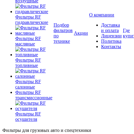
воздушные
О компании
Фильтры RF
гидравлические
Подбор
Доставка
фильтров
и оплата
Где
Акции
по
Лицензии
купи
Фильтры RF
технике
Политика
масляные
Контакты
Фильтры RF
топливные
Фильтры RF
салонные
Фильтры RF
трансмиссионные
Фильтры RF
осушителя
Фильтры для грузовых авто и спецтехники