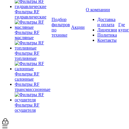
О компании
Фильтры RF
гидравлические
Подбор
Доставка
фильтров
и оплата
Где
Акции
по
Лицензии
купи
Фильтры RF
технике
Политика
масляные
Контакты
Фильтры RF
топливные
Фильтры RF
салонные
Фильтры RF
трансмиссионные
Фильтры RF
осушителя