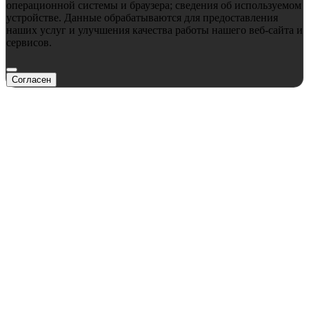
операционной системы и браузера; сведения об используемом
устройстве. Данные обрабатываются для предоставления
наших услуг и улучшения качества работы нашего веб-сайта и
сервисов.
Согласен