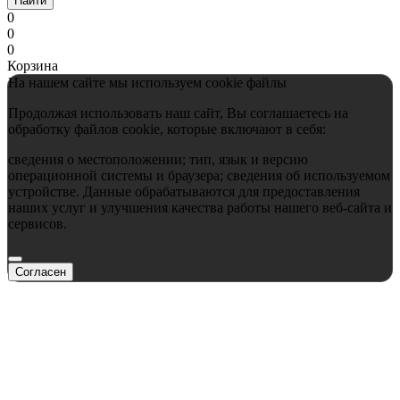
Найти
0
0
0
Корзина
На нашем сайте мы используем cookie файлы
Продолжая использовать наш сайт, Вы соглашаетесь на
обработку файлов cookie, которые включают в себя:
сведения о местоположении; тип, язык и версию
операционной системы и браузера; сведения об используемом
устройстве. Данные обрабатываются для предоставления
наших услуг и улучшения качества работы нашего веб-сайта и
сервисов.
Согласен