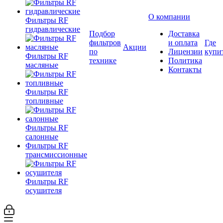
О компании
Фильтры RF
гидравлические
Подбор
Доставка
фильтров
и оплата
Где
Акции
по
Лицензии
купи
Фильтры RF
технике
Политика
масляные
Контакты
Фильтры RF
топливные
Фильтры RF
салонные
Фильтры RF
трансмиссионные
Фильтры RF
осушителя