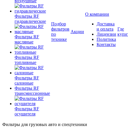
воздушные
О компании
Фильтры RF
гидравлические
Подбор
Доставка
фильтров
и оплата
Где
Акции
по
Лицензии
купи
Фильтры RF
технике
Политика
масляные
Контакты
Фильтры RF
топливные
Фильтры RF
салонные
Фильтры RF
трансмиссионные
Фильтры RF
осушителя
Фильтры для грузовых авто и спецтехники