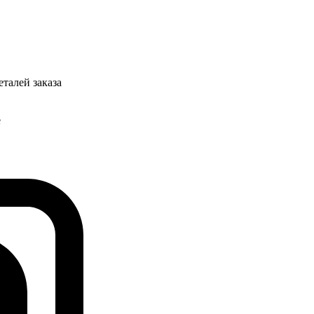
талей заказа
е