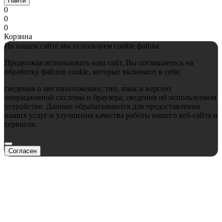
Найти
0
0
0
Корзина
На нашем сайте мы используем cookie файлы
Продолжая использовать наш сайт, Вы соглашаетесь на
обработку файлов cookie, которые включают в себя:
сведения о местоположении; тип, язык и версию
операционной системы и браузера; сведения об используемом
устройстве. Данные обрабатываются для предоставления
наших услуг и улучшения качества работы нашего веб-сайта и
сервисов.
Согласен