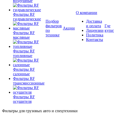
воздушные
О компании
Фильтры RF
гидравлические
Подбор
Доставка
фильтров
и оплата
Где
Акции
по
Лицензии
купи
Фильтры RF
технике
Политика
масляные
Контакты
Фильтры RF
топливные
Фильтры RF
салонные
Фильтры RF
трансмиссионные
Фильтры RF
осушителя
Фильтры для грузовых авто и спецтехники