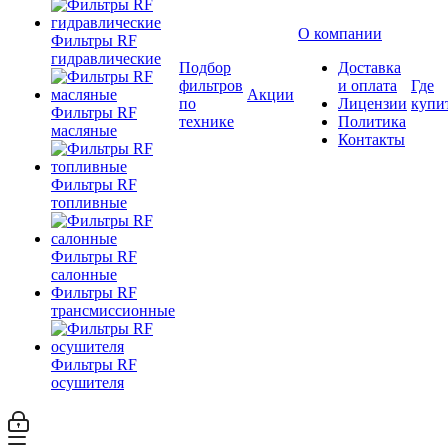
О компании
Фильтры RF
гидравлические
Подбор
Доставка
фильтров
и оплата
Где
Акции
по
Лицензии
купи
Фильтры RF
технике
Политика
масляные
Контакты
Фильтры RF
топливные
Фильтры RF
салонные
Фильтры RF
трансмиссионные
Фильтры RF
осушителя