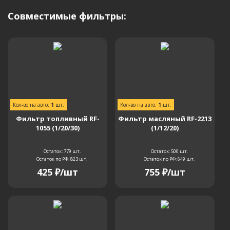
Совместимые фильтры:
Кол-во на авто:
1
шт.
Кол-во на авто:
1
шт.
Фильтр топливный RF-
Фильтр масляный RF-2213
1055 (1/20/30)
(1/12/20)
Остаток: 779
шт.
Остаток: 500
шт.
Остаток по РФ: 823
шт.
Остаток по РФ: 649
шт.
425
₽
/шт
755
₽
/шт