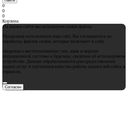
Найти
0
0
0
Корзина
На нашем сайте мы используем cookie файлы
Продолжая использовать наш сайт, Вы соглашаетесь на
обработку файлов cookie, которые включают в себя:
сведения о местоположении; тип, язык и версию
операционной системы и браузера; сведения об используемом
устройстве. Данные обрабатываются для предоставления
наших услуг и улучшения качества работы нашего веб-сайта и
сервисов.
Согласен