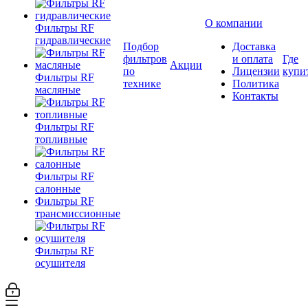
О компании
Фильтры RF
гидравлические
Подбор
Доставка
фильтров
и оплата
Где
Акции
по
Лицензии
купи
Фильтры RF
технике
Политика
масляные
Контакты
Фильтры RF
топливные
Фильтры RF
салонные
Фильтры RF
трансмиссионные
Фильтры RF
осушителя