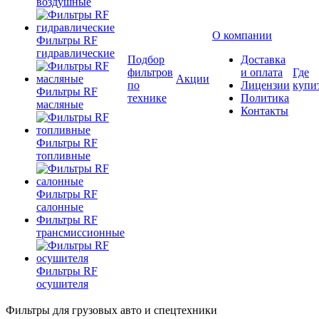
воздушные
О компании
Фильтры RF
гидравлические
Подбор
Доставка
фильтров
и оплата
Где
Акции
по
Лицензии
купи
Фильтры RF
технике
Политика
масляные
Контакты
Фильтры RF
топливные
Фильтры RF
салонные
Фильтры RF
трансмиссионные
Фильтры RF
осушителя
Фильтры для грузовых авто и спецтехники