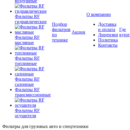
воздушные
О компании
Фильтры RF
гидравлические
Подбор
Доставка
фильтров
и оплата
Где
Акции
по
Лицензии
купи
Фильтры RF
технике
Политика
масляные
Контакты
Фильтры RF
топливные
Фильтры RF
салонные
Фильтры RF
трансмиссионные
Фильтры RF
осушителя
Фильтры для грузовых авто и спецтехники