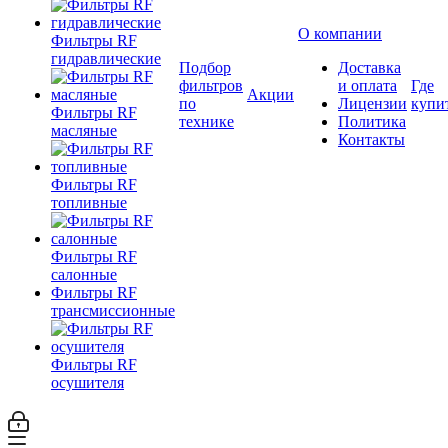
О компании
Фильтры RF
гидравлические
Подбор
Доставка
фильтров
и оплата
Где
Акции
по
Лицензии
купи
Фильтры RF
технике
Политика
масляные
Контакты
Фильтры RF
топливные
Фильтры RF
салонные
Фильтры RF
трансмиссионные
Фильтры RF
осушителя