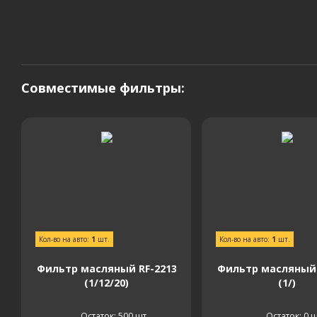
Совместимые фильтры:
Кол-во на авто:
1
шт.
Кол-во на авто:
1
шт.
Фильтр масляный RF-2213
Фильтр масляный 
(1/12/20)
(1/)
Остаток: 500
шт.
Остаток: 0
ш