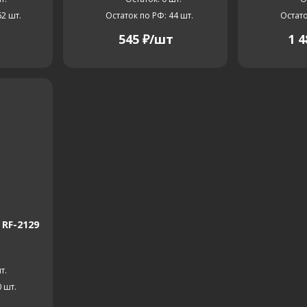
62
шт.
Остаток по РФ: 44
шт.
Остато
545
₽
/шт
1 4
RF-2129
т.
0
шт.