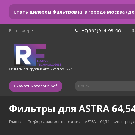
Стать дилером фильтров RF
в городе Москва (Д
+7(965)914-93-06
З
Ваш город:
Фильтры для грузовых авто и спецтехники
Скачать каталог в pdf
Фильтры для ASTRA 64,54 
Главная
-
Подбор фильтров по технике
-
ASTRA
-
64,54
-
Фильтры для