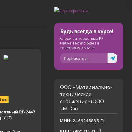
Будь всегда в курсе!
Следи за новостями RF -
Native Technologies в
телеграмм канале
Подписаться
ООО «Материально-
техническое
1
шт.
снабжение» (ООО
«МТС»)
сляный RF-2447
(1/12)
ИНН:
2466245835
КПП:
246501001
статок: 0
шт.