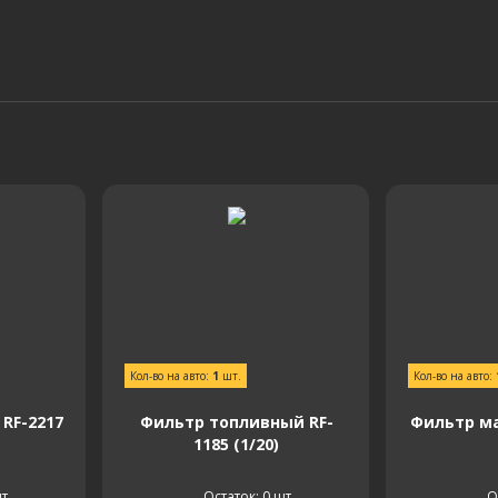
Кол-во на авто:
1
шт.
Кол-во на авто:
RF-2217
Фильтр топливный RF-
Фильтр ма
1185 (1/20)
т.
Остаток: 0
шт.
О