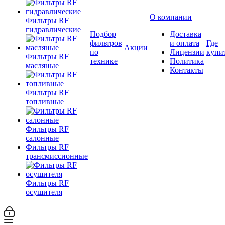
О компании
Фильтры RF
гидравлические
Подбор
Доставка
фильтров
и оплата
Где
Акции
по
Лицензии
купи
Фильтры RF
технике
Политика
масляные
Контакты
Фильтры RF
топливные
Фильтры RF
салонные
Фильтры RF
трансмиссионные
Фильтры RF
осушителя