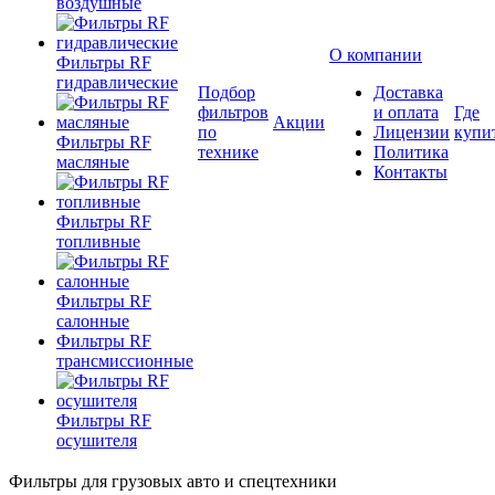
воздушные
О компании
Фильтры RF
гидравлические
Подбор
Доставка
фильтров
и оплата
Где
Акции
по
Лицензии
купи
Фильтры RF
технике
Политика
масляные
Контакты
Фильтры RF
топливные
Фильтры RF
салонные
Фильтры RF
трансмиссионные
Фильтры RF
осушителя
Фильтры для грузовых авто и спецтехники