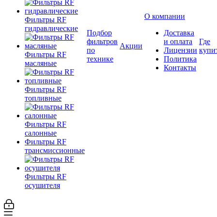
О компании
Фильтры RF
гидравлические
Подбор
Доставка
фильтров
и оплата
Где
Акции
по
Лицензии
купи
Фильтры RF
технике
Политика
масляные
Контакты
Фильтры RF
топливные
Фильтры RF
салонные
Фильтры RF
трансмиссионные
Фильтры RF
осушителя