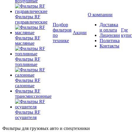
воздушные
О компании
Фильтры RF
гидравлические
Подбор
Доставка
фильтров
и оплата
Где
Акции
по
Лицензии
купи
Фильтры RF
технике
Политика
масляные
Контакты
Фильтры RF
топливные
Фильтры RF
салонные
Фильтры RF
трансмиссионные
Фильтры RF
осушителя
Фильтры для грузовых авто и спецтехники