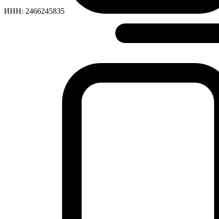
ИНН:
2466245835