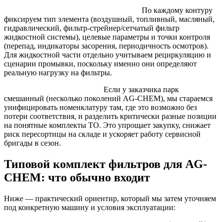
2) Формирование карты фильтрации.
По каждому контуру
фиксируем тип элемента (воздушный, топливный, масляный,
гидравлический, фильтр-стрейнер/сетчатый фильтр
жидкостной системы), целевые параметры и точки контроля
(перепад, индикаторы засорения, периодичность осмотров).
Для жидкостной части отдельно учитываем рециркуляцию и
сценарии промывки, поскольку именно они определяют
реальную нагрузку на фильтры.
3) Поставка и унификация.
Если у заказчика парк
смешанный (несколько поколений AG-CHEM), мы стараемся
унифицировать номенклатуру там, где это возможно без
потери соответствия, и разделить критически разные позиции
на понятные комплекты ТО. Это упрощает закупку, снижает
риск пересортицы на складе и ускоряет работу сервисной
бригады в сезон.
Типовой комплект фильтров для AG-
CHEM: что обычно входит
Ниже — практический ориентир, который мы затем уточняем
под конкретную машину и условия эксплуатации: