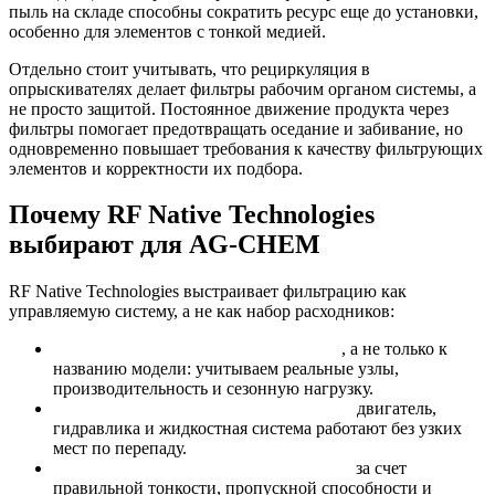
пыль на складе способны сократить ресурс еще до установки,
особенно для элементов с тонкой медией.
Отдельно стоит учитывать, что рециркуляция в
опрыскивателях делает фильтры рабочим органом системы, а
не просто защитой. Постоянное движение продукта через
фильтры помогает предотвращать оседание и забивание, но
одновременно повышает требования к качеству фильтрующих
элементов и корректности их подбора.
Почему RF Native Technologies
выбирают для AG-CHEM
RF Native Technologies выстраивает фильтрацию как
управляемую систему, а не как набор расходников:
Привязка к конфигурации машины
, а не только к
названию модели: учитываем реальные узлы,
производительность и сезонную нагрузку.
Согласование контуров между собой:
двигатель,
гидравлика и жидкостная система работают без узких
мест по перепаду.
Снижение рисков засоров и простоев
за счет
правильной тонкости, пропускной способности и