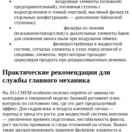
Контур двигателя:
воздушные элементы (основной/
предохранительный), топливная ступень с
водоотделением и тонкой очисткой, масляный фильтр (в
отдельных конфигурациях — дополнение байпасной
ступенью).
Контур гидросистемы:
фильтры по линиям
(всасывание/напор/слив) и дыхательные элементы баков
для снижения заноса пыли при воздушном обмене.
Контур внесения:
фильтры/стрейнеры в жидкостной
системе, сетчатые элементы в узлах перед штангой и
секциями, элементы, через которые проходит
циркуляция продукта при рециркуляционных режимах.
Практические рекомендации для
службы главного механика
На AG-CHEM особенно полезно перейти от замены по
календарю к смешанной модели: базовый регламент плюс
контроль по состоянию там, где это дает предсказуемый
эффект. Для гидравлики и воздуха ключевой сигнал —
перепад и тренд его роста; для жидкостной системы внесения
— увеличение времени подготовки, нестабильность факела,
рост частоты промывок и следы отложений на сетках. Важно
также дисциплинировать хранение фильтров: влажность и