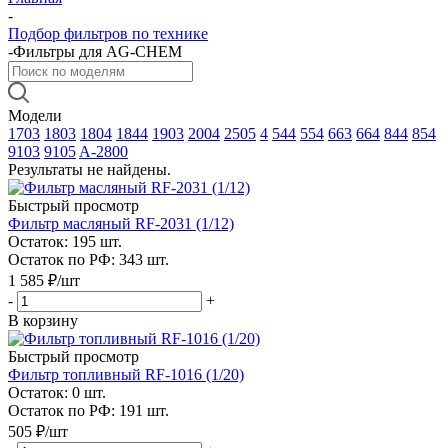
-
Подбор фильтров по технике
-
Фильтры для AG-CHEM
Модели
1703
1803
1804
1844
1903
2004
2505
4
544
554
663
664
844
854
9103
9105
A-2800
Результаты не найдены.
Быстрый просмотр
Фильтр масляный RF-2031 (1/12)
Остаток: 195
шт.
Остаток по РФ: 343
шт.
1 585
₽
/шт
-
+
В корзину
Быстрый просмотр
Фильтр топливный RF-1016 (1/20)
Остаток: 0
шт.
Остаток по РФ: 191
шт.
505
₽
/шт