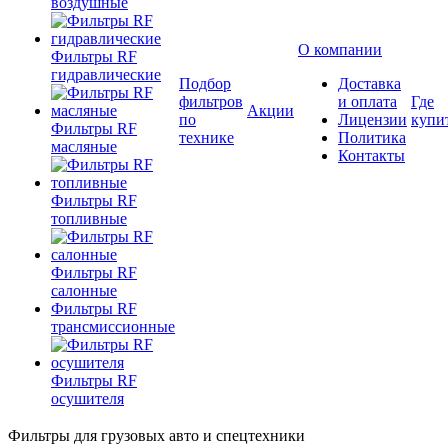
воздушные
О компании
Фильтры RF
гидравлические
Подбор
Доставка
фильтров
и оплата
Где
Акции
по
Лицензии
купи
Фильтры RF
технике
Политика
масляные
Контакты
Фильтры RF
топливные
Фильтры RF
салонные
Фильтры RF
трансмиссионные
Фильтры RF
осушителя
Фильтры для грузовых авто и спецтехники