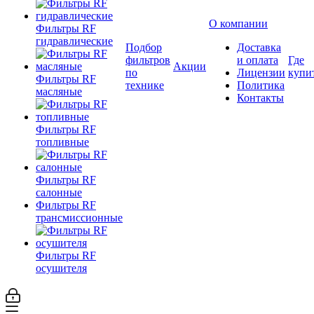
О компании
Фильтры RF
гидравлические
Подбор
Доставка
фильтров
и оплата
Где
Акции
по
Лицензии
купи
Фильтры RF
технике
Политика
масляные
Контакты
Фильтры RF
топливные
Фильтры RF
салонные
Фильтры RF
трансмиссионные
Фильтры RF
осушителя