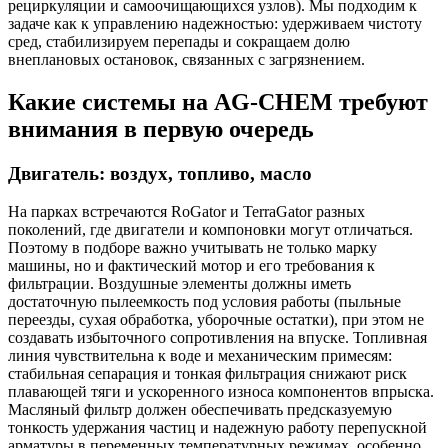
рециркуляции и самоочищающихся узлов). Мы подходим к
задаче как к управлению надежностью: удерживаем чистоту
сред, стабилизируем перепады и сокращаем долю
внеплановых остановок, связанных с загрязнением.
Какие системы на AG-CHEM требуют
внимания в первую очередь
Двигатель: воздух, топливо, масло
На парках встречаются RoGator и TerraGator разных
поколений, где двигатели и компоновки могут отличаться.
Поэтому в подборе важно учитывать не только марку
машины, но и фактический мотор и его требования к
фильтрации. Воздушные элементы должны иметь
достаточную пылеемкость под условия работы (пыльные
переезды, сухая обработка, уборочные остатки), при этом не
создавать избыточного сопротивления на впуске. Топливная
линия чувствительна к воде и механическим примесям:
стабильная сепарация и тонкая фильтрация снижают риск
плавающей тяги и ускоренного износа компонентов впрыска.
Масляный фильтр должен обеспечивать предсказуемую
тонкость удержания частиц и надежную работу перепускной
арматуры в переменных температурных режимах, особенно