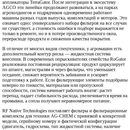
аппликаторы TerraGator. После интеграции в экосистему
AGCO эти линейки продолжают развиваться, а на парках
агрохолдингов и подрядчиков одновременно работают
машины разных годов выпуска, комплектаций и моторов. Это
означает одно: универсального набора фильтров на все случаи
не существует, а стоимость ошибки в подборе выражается не
только в ремонте, но и в потере производственного окна,
перерасходе продукта и снижении качества покрытия.
В отличие от многих видов спецтехники, у агромашин есть
дополнительный контур риска — жидкостная система
внесения. В современных опрыскивателях семейства RoGator
реализована постоянная рециркуляция: продукт циркулирует
по штанге, магистралям и через фильтры, что уменьшает
оседание, снижает вероятность забивания и ускоряет
подготовку к работе. Если фильтрующие элементы подобраны
неверно по тонкости, материалам или пропускной
способности, система начинает работать внатяг: растет
перепад, падает стабильность расхода, увеличивается время на
промывки, а сопла получают неравномерное питание.
RF Native Technologies поставляет фильтры и фильтрационные
комплекты для техники AG-CHEM с привязкой к конкретной
модели, серийному номеру и фактической конфигурации
(двигатель, гидросхема, тип жидкостной системы, наличие