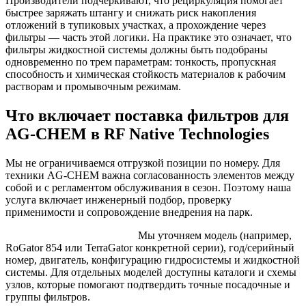
Производители подчеркивают, что рециркуляция помогает
быстрее заряжать штангу и снижать риск накопления
отложений в тупиковых участках, а прохождение через
фильтры — часть этой логики. На практике это означает, что
фильтры жидкостной системы должны быть подобраны
одновременно по трем параметрам: тонкость, пропускная
способность и химическая стойкость материалов к рабочим
растворам и промывочным режимам.
Что включает поставка фильтров для
AG-CHEM в RF Native Technologies
Мы не ограничиваемся отгрузкой позиции по номеру. Для
техники AG-CHEM важна согласованность элементов между
собой и с регламентом обслуживания в сезон. Поэтому наша
услуга включает инженерный подбор, проверку
применимости и сопровождение внедрения на парк.
1) Сбор исходных данных.
Мы уточняем модель (например,
RoGator 854 или TerraGator конкретной серии), год/серийный
номер, двигатель, конфигурацию гидросистемы и жидкостной
системы. Для отдельных моделей доступны каталоги и схемы
узлов, которые помогают подтвердить точные посадочные и
группы фильтров.